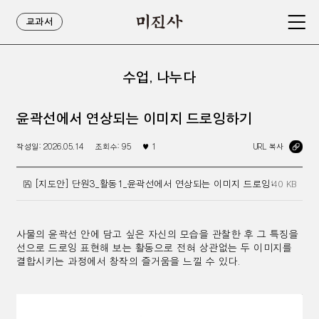
교과서
수업, 나누다
윤곽선에서 연상되는 이미지 드로잉하기
작성일:
2026.05.14
조회수:
95
♥
1
URL 복사
[지도안] 단원3_활동1_윤곽선에서 연상되는 이미지 드로잉하기.hwp
40 KB
사물의 윤곽선 안에 담고 싶은 자신의 모습을 관찰한 후 그 특징을
선으로 드로잉 표현해 보는 활동으로 전혀 상관없는 두 이미지를
결합시키는 과정에서 창작의 즐거움을 느낄 수 있다
.