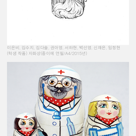
이은비
,
김수지
,
김다솔
,
권아영
,
서하현
,
박선영
,
신재은
,
임정현
(
학생 작품
)
자화상
(
종이에 연필
/A4/2015
년
)