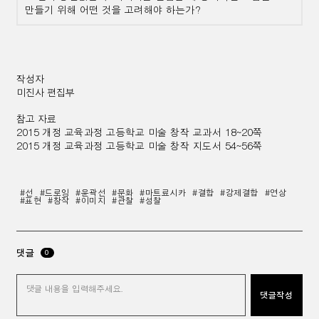
만들기 위해 어떤 것을 고려해야 하는가
?
작성자
미진사 편집부
참고 자료
2015
개정 교육과정 고등학교 미술 창작 교과서
18~20
쪽
2015
개정 교육과정 고등학교 미술 창작 지도서
54~56
쪽
#선
#드로잉
#윤곽선
#문화
#마트료시카
#결합
#강제결합
#연상
#표현
#창작
#이미지
#관찰
#성찰
댓글
0