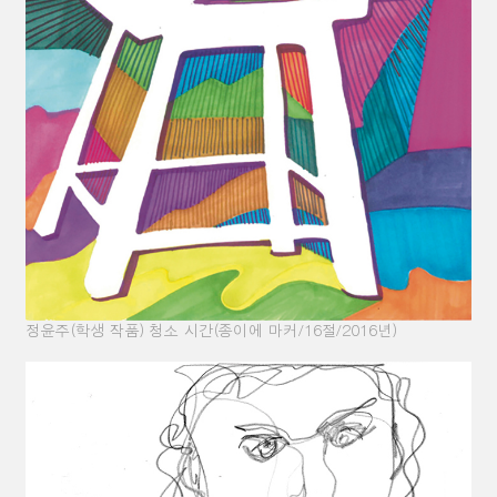
정윤주
(
학생 작품
)
청소 시간
(
종이에 마커
/16
절
/2016
년
)