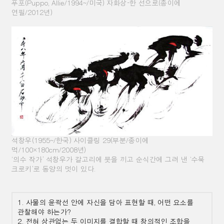
푸포
(Puppo, Allie/1994~/
미국
)
자화상
–
한 선으로
(
종이에
연필
/2012
년
)
석창우
(1955~/
한국
)
사이클링
29(
부분
/
종이에
먹
/100×180cm/2008
년
)
‘
의수 작가
’
석창우가 갈고리에 붓을 끼고 순식간에 그려 낸
‘
수묵
크로키
’
로 동양의 멋이 있다
.
1. 사물의 윤곽선 안에 자신을 담아 표현할 때
,
어떤 요소를
관찰해야 하는가
?
2. 전혀 상관없는 두 이미지를 결합할 때 창의적인 조합을