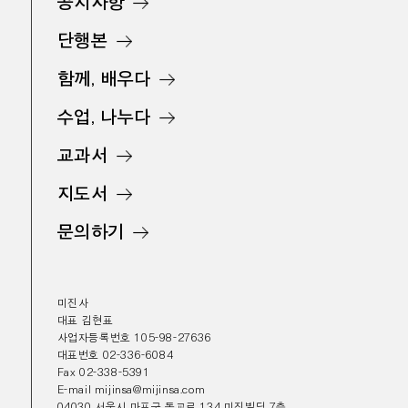
공지사항
단행본
함께, 배우다
수업, 나누다
교과서
지도서
문의하기
미진사
대표 김현표
사업자등록번호 105-98-27636
대표번호 02-336-6084
Fax 02-338-5391
E-mail mijinsa@mijinsa.com
04030 서울시 마포구 동교로 134 미진빌딩 7층