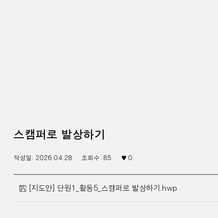
스캠퍼로 발상하기
작성일:
2026.04.28
조회수:
85
♥
0
[지도안] 단원1_활동5_스캠퍼로 발상하기.hwp