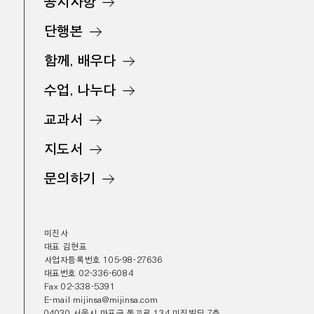
공지사항
단행본
함께, 배우다
수업, 나누다
교과서
지도서
문의하기
미진사
대표 김현표
사업자등록번호 105-98-27636
대표번호 02-336-6084
Fax 02-338-5391
E-mail mijinsa@mijinsa.com
04030 서울시 마포구 동교로 134 미진빌딩 7층