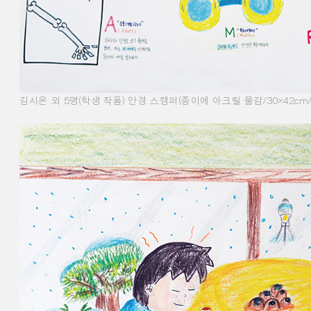
김시온 외
5
명
(
학생 작품
)
안경 스캠퍼
(
종이에 아크릴 물감
/30×42cm