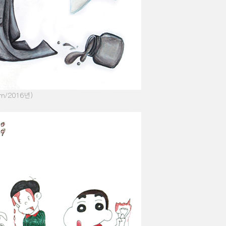
cm/2016
년
)