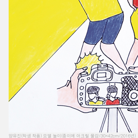
양유진
(
학생 작품
)
모델 놀이
(
종이에 아크릴 물감
/30×42cm/2016
년
)