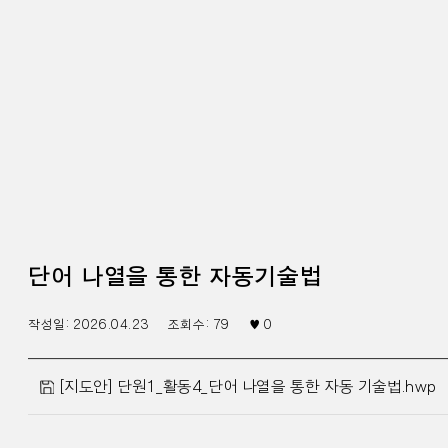
단어 나열을 통한 자동기술법
작성일:
2026.04.23
조회수:
79
♥
0
[지도안] 단원1_활동4_단어 나열을 통한 자동 기술법.hwp