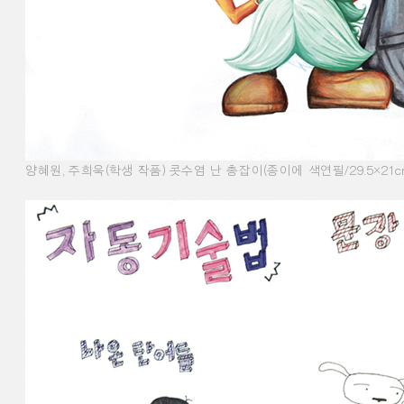
양혜원
,
주희욱
(
학생 작품
)
콧수염 난 총잡이
(
종이에 색연필
/29.5×21