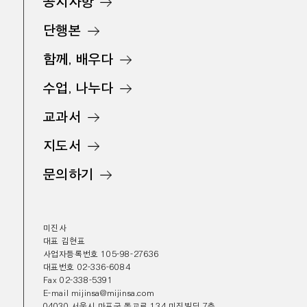
공지사항
단행본
함께, 배우다
수업, 나누다
교과서
지도서
문의하기
미진사
대표 김현표
사업자등록번호 105-98-27636
대표번호 02-336-6084
Fax 02-338-5391
E-mail mijinsa@mijinsa.com
04030 서울시 마포구 동교로 134 미진빌딩 7층