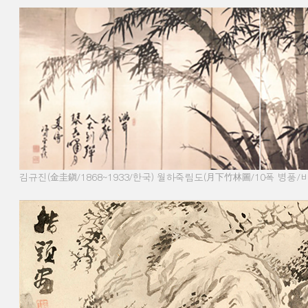
김규진
(
金圭鎭
/1868~1933/
한국
)
월하죽림도
(
月下竹林圖
/10
폭 병풍
/