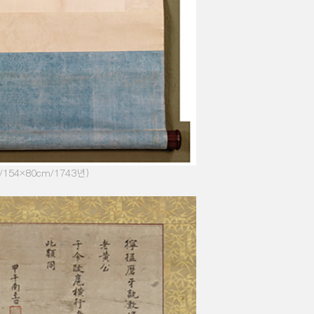
/154×80cm/1743
년
)