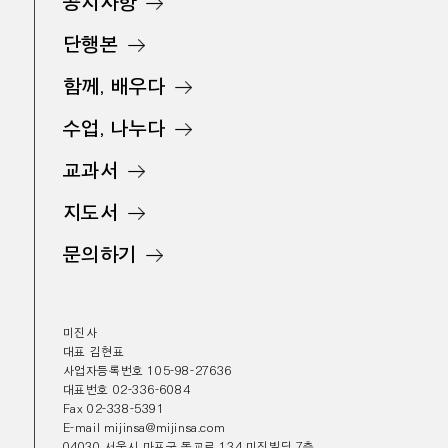
공지사항
단행본
함께, 배우다
수업, 나누다
교과서
지도서
문의하기
미진사
대표 김현표
사업자등록번호 105-98-27636
대표번호 02-336-6084
Fax 02-338-5391
E-mail mijinsa@mijinsa.com
04030 서울시 마포구 동교로 134 미진빌딩 7층