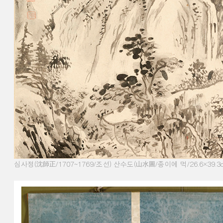
심사정
(
沈師正
/1707~1769/
조선
)
산수도
(
山水圖
/
종이에 먹
/26.6×39.3