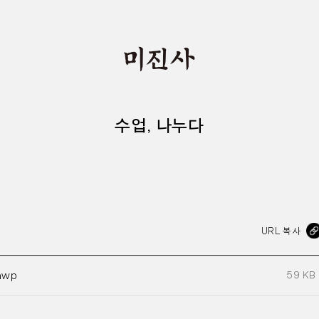
수업, 나누다
URL 복사
hwp
59 KB