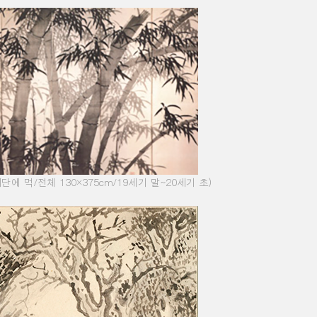
비단에 먹
/
전체
130×375cm/19
세기 말
~20
세기 초
)