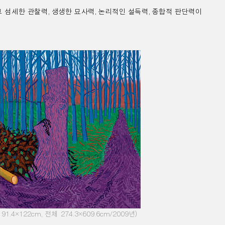
 섬세한 관찰력
,
생생한 묘사력
,
논리적인 설득력
,
종합적 판단력이
각
91.4×122cm,
전체
274.3×609.6cm/2009
년
)