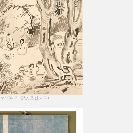
cm/18
세기 중반
,
조선 시대
)