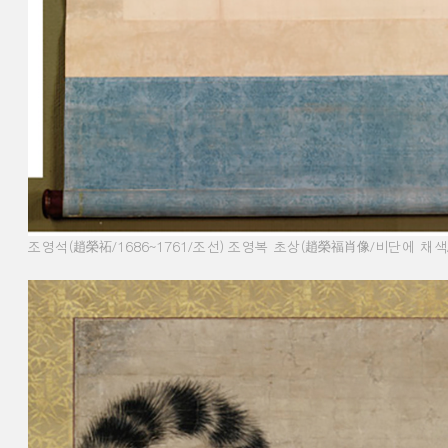
조영석
(
趙榮祏
/1686~1761/
조선
)
조영복 초상
(
趙榮福肖像
/
비단에 채색