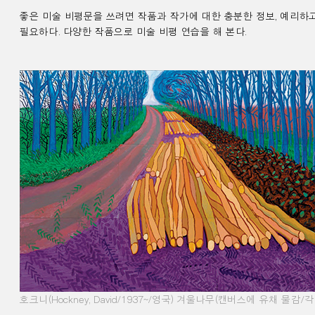
좋은 미술 비평문을 쓰려면 작품과 작가에 대한 충분한 정보
,
예리하고
필요하다
.
다양한 작품으로 미술 비평 연습을 해 본다
.
호크니
(Hockney, David/1937~/
영국
)
겨울나무
(
캔버스에 유채 물감
/