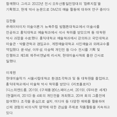
함께했다
.
그리고
2022
년 전시 오두산통일전망대의
‘
합류지점
’
을
기획했고
,
현재 박사 논문으로
DMZ
의 예술 활동에 대하여 연구 중이다
.
김한들
큐레이터이자 미술이론가
.
뉴욕주립 빙햄튼대학교에서 미술사를
전공하고 홍익대학교 예술학과에서 석사 학위를 받았으며 동 대학원
박사 과정을 수료했다
.
홍익대학교 예술학과에서 강의하고 국민대학교
미술관
・
박물관학과 겸임교수
,
계원예술대학교 사진예술과 외래교수를
역임했다
.
윤석남
,
이우성
,
이승택 개인전 등 다수 전시를 기획 및
진행하고 제
3
회 제주비엔날레 리서처
,
현대미술사학회 출판 간사로
일했다
.
이재원
현대미술작가
.
서울시립대학교 환경조각학과 및 동 대학원을 졸업하고
,
홍익대학교에서 미술학 박사 학위를 받았다
.
《
리토폴로지
》
(
디스위켄드룸
, 2019),
《
구체풍경
》
(
스페이스바
, 2019),
《
두터운 세계
》
(
현갤러리
, 2010)
등
4
회의 개인전을 개최했고
, 20
여 회의 그룹전에
참여했다
.
조각을 중심으로 설치
,
미디어 등 다양한 매체를 활용하여
신체 경험의 비의식적 영역에 대한 관심을 주제로 작품활동을 지속하고
있다
.