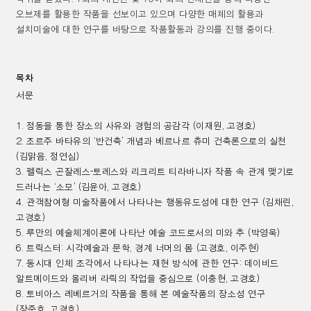
오브제를 활용한 작품을 선보이고 있으며 다양한 매체의 활용과
설치미술에 대한 연구를 바탕으로 작품활동과 강의를 진행 중이다
.
목차
서문
1.
정동을 통한 장소의 사유와 경험의 공감각 (
이재원
,
고경호)
2.
조르주 바타유의
‘
반건축
’
개념과 베르나르 츄미 건축론으로의 실천
(
김맑음
,
정연심)
3.
펠릭스 곤잘레스
-
토레스와 리크리트 티라바니자 작품 속 관계 맺기로
드러나는
‘
소모
’ (
김윤아
,
고경호)
4.
관객참여형 미술작품에서 나타나는 행동유도성에 대한 연구 (
김채린
,
고경호)
5.
루만의 예술체계이론에 나타난 예술 코드로서의 미와 추 (
박영욱)
6.
트릭스터
:
시각예술과 문학
,
경계 너머의 몸 (
고경호
,
이주현)
7.
동시대 인체 조각에서 나타나는 재현 방식에 관한 연구
:
데이비드
알트메이드와 올리버 라릭의 작업을 중심으로 (
이충현
,
고경호)
8.
토비아스 레베르거의 작품을 통해 본 예술작품의 장소성 연구
(
장준호
,
고경호)