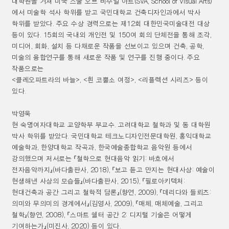
대학원을 거쳐 미국 스쿨 오브 비주얼 아트
(SVA, School of Visual Arts)
에서 미술학 석사 학위를 받고 국민대학교 건축디자인과에서 박사
학위를 받았다
.
주요 수상 경력으로는 제
12
회 대한민국미술대전 대상
등이 있다
. 15
회의 국내외 개인전 및
150
여 회의 단체전을 통해 조각
,
미디어
,
회화
,
설치 등 다채로운 작품을 선보이고 있으며 건축
,
공학
,
미술의 융합연구를 통해 새로운 작품 및 연구를 진행 중이다
.
주요
작품으로는
<
클레오파트라의 바늘
>, <
흰 코뿔소 여정
>, <
리플렉션 시리즈
>
등이
있다
.
박영욱
현 숙명여자대학교 교양학부 부교수
.
고려대학교 철학과 및 동 대학원
박사 학위를 받았다
.
국민대학교 테크노디자인전문대학원
,
홍익대학교
예술학과
,
한양대학교 작곡과
,
한국예술종합학교 음악원 등에서
강의했으며 저서로는
『
철학으로 현대음악 읽기
:
바흐에서
전자음악까지
』
(
바다출판사
, 2018),
『
보고 듣고 만지는 현대사상
:
예술이
현생해낸 사상의 모습들
』
(
바다출판사
, 2015),
『
필로아키텍처
:
현대건축과 공간 그리고 철학적 담론
』
(
향연
, 2009),
『
데리다와 들뢰즈
:
의미와 무의미의 경계에서
』
(
김영사
, 2009),
『
매체
,
매체예술
,
그리고
철학
』
(
향연
, 2008),
『
스마트 쉘터 공간
2:
디지털 기술은 어떻게
기여하는가
』
(
미진사
, 2020)
등이 있다
.