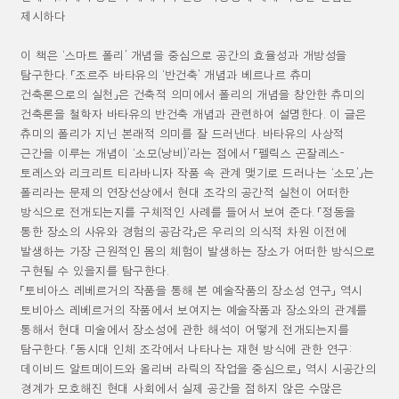
제시하다
이 책은
‘
스마트 폴리
’
개념을 중심으로 공간의 효율성과 개방성을
탐구한다
.
「
조르주 바타유의
‘
반건축
’
개념과 베르나르 츄미
건축론으로의 실천
」
은 건축적 의미에서 폴리의 개념을 창안한 츄미의
건축론을 철학자 바타유의 반건축 개념과 관련하여 설명한다
.
이 글은
츄미의 폴리가 지닌 본래적 의미를 잘 드러낸다
.
바타유의 사상적
근간을 이루는 개념이
‘
소모
(
낭비
)’
라는 점에서
「
펠릭스 곤잘레스
-
토레스와 리크리트 티라바니자 작품 속 관계 맺기로 드러나는
‘
소모
’
」
는
폴리라는 문제의 연장선상에서 현대 조각의 공간적 실천이 어떠한
방식으로 전개되는지를 구체적인 사례를 들어서 보여 준다
.
「
정동을
통한 장소의 사유와 경험의 공감각
」
은 우리의 의식적 차원 이전에
발생하는 가장 근원적인 몸의 체험이 발생하는 장소가 어떠한 방식으로
구현될 수 있을지를 탐구한다
.
「
토비아스 레베르거의 작품을 통해 본 예술작품의 장소성 연구
」
역시
토비아스 레베르거의 작품에서 보여지는 예술작품과 장소와의 관계를
통해서 현대 미술에서 장소성에 관한 해석이 어떻게 전개되는지를
탐구한다
.
「
동시대 인체 조각에서 나타나는 재현 방식에 관한 연구
:
데이비드 알트메이드와 올리버 라릭의 작업을 중심으로
」
역시 시공간의
경계가 모호해진 현대 사회에서 실제 공간을 점하지 않은 수많은