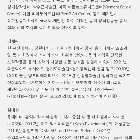
석사와 박사 학위를 받았다
.
주요 경력인 난지미술창작스튜디오
,
경기창작센터
,
박수근미술관
,
미국 버몬트스튜디오센터
(Vermont Studio
Center),
대만 피어투아트센터
(Pier-2 Art Center)
등의 레지던시
작가활동과
9
회의 국내외 개인전
,
다수 기획전 등의 창작활동을 통해
실과 선의 조각과 설치 미술을 선보이고 있다
.
김채린
현 부산대학교
,
강원대학교
,
서울교육대학교 강사
.
홍익대학교 조소과
및 동 대학원에서 석사와 박사 학위를 받았다
.
몸의 기억을 간직한
조각작품을 통해 조각의 다양한 소통 방식을 실험하고 있다
. 2021
년
퍼블릭아트 뉴히어로
,
경기도미술관
×
경기창작센터 퀀텀 점프
, 2019
년
OCI
미술관 영크리에이티브스
, 2018
년 김종영미술관 창작지원 작가로
선정되었다
.
《
서로에게 기대서서
》
(
눈 컴템포러리
, 2024)
외
5
회의
개인전과
《
여기 닿은 노래
》
(
아르코미술관
, 2024),
《
조각충동
》
(
서울시립북서울미술관
, 2022)
외
80
여 회의 단체전에 참여했다
.
김태현
큐레이터
.
홍익대학교 예술학과 석사 졸업 후 동 대학원에서 박사를
수료했다
. 2017
년 교토 익스페리먼츠
(Kyoto Experiments)
의
‘
개성공단
’,
2019
년 통일부의
‘DMZ ART and Peace Plarform’, 2021
년
통일교육원의
‘DMZ
사람들
’, 2023
년 경기도의
‘DMZ Check point’
팀과