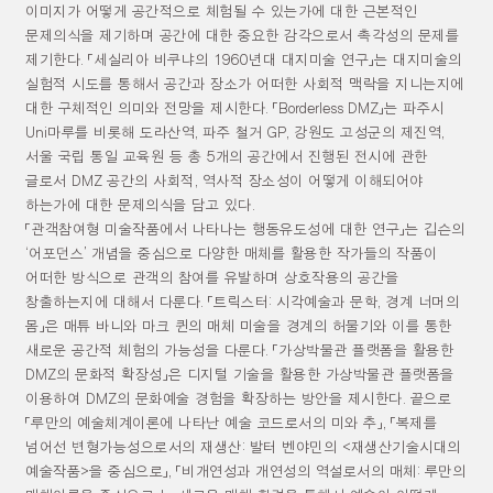
이미지가 어떻게 공간적으로 체험될 수 있는가에 대한 근본적인
문제의식을 제기하며 공간에 대한 중요한 감각으로서 촉각성의 문제를
제기한다
.
「
세실리아 비쿠냐의
1960
년대 대지미술 연구
」
는 대지미술의
실험적 시도를 통해서 공간과 장소가 어떠한 사회적 맥락을 지니는지에
대한 구체적인 의미와 전망을 제시한다
.
「
Borderless DMZ
」
는 파주시
Uni
마루를 비롯해 도라산역
,
파주 철거
GP,
강원도 고성군의 제진역
,
서울 국립 통일 교육원 등 총
5
개의 공간에서 진행된 전시에 관한
글로서
DMZ
공간의 사회적
,
역사적 장소성이 어떻게 이해되어야
하는가에 대한 문제의식을 담고 있다
.
「
관객참여형 미술작품에서 나타나는 행동유도성에 대한 연구
」
는 깁슨의
‘
어포던스
’
개념을 중심으로 다양한 매체를 활용한 작가들의 작품이
어떠한 방식으로 관객의 참여를 유발하며 상호작용의 공간을
창출하는지에 대해서 다룬다
.
「
트릭스터
:
시각예술과 문학
,
경계 너머의
몸
」
은 매튜 바니와 마크 퀸의 매체 미술을 경계의 허물기와 이를 통한
새로운 공간적 체험의 가능성을 다룬다
.
「
가상박물관 플랫폼을 활용한
DMZ
의 문화적 확장성
」
은 디지털 기술을 활용한 가상박물관 플랫폼을
이용하여
DMZ
의 문화예술 경험을 확장하는 방안을 제시한다
.
끝으로
「
루만의 예술체계이론에 나타난 예술 코드로서의 미와 추
」
,
「
복제를
넘어선 변형가능성으로서의 재생산
:
발터 벤야민의
<
재생산기술시대의
예술작품
>
을 중심으로
」
,
「
비개연성과 개연성의 역설로서의 매체
:
루만의