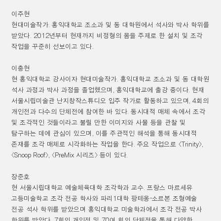
이주현
현대미술작가
.
홍익대학교 조소과 및 동 대학원에서 석사와 박사 학위를
받았다
. 2012
년부터 현재까지 비정형의 몸을 주제로 한 설치 및 조각
작업을 꾸준히 선보이고 있다
.
이충현
현 홍익대학교 강사이자 현대미술작가
.
홍익대학교 조소과 및 동 대학원
석사 과정과 박사 과정을 졸업했으며
,
홍익대학교에 출강 중이다
.
현재
서울시립미술관 난지창작스튜디오 입주 작가로 활동하고 있으며
, 4
회의
개인전과 다수의 단체전에 참여한 바 있다
.
동시대적 매체 속에서 조각
및 조각적인 것들이라고 불릴 만한 이미지와 사물 등을 관찰 및
탐구하는 데에 관심이 있으며
,
이를 주관적인 해석을 통해 동시대적
존재를 조각 매체로 시각화하는 작업을 한다
.
주요 작업으로
〈
Trinity
〉
,
〈
Snoop Roof
〉
,
〈
PreMix
시리즈
〉
등이 있다
.
장준호
현 서울시립대학교 예술체육대학 조각학과 교수
.
프랑스 마르세유
고등미술학교 조각 전공 학사와 파리
1
대학 팡테옹
-
소르본 조형예술
전공 석사 학위를 받았으며 홍익대학교 미술학과에서 조각 전공 박사
학위를 받았다
. 7
회의 개인전 및
70
여 회의 단체전을 통해 다양한