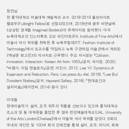
정연심
현 홍익대학교 미술대학 예술학과 교수
.
2018-2019
풀브라이트
펠로우
(Fulbright Fellow)
로 선정되었으며
, 2018
년에 광주 비엔날레
《
상상된 경계들
Imagined Borders
》
의 큐레이터로 참여했다
.
미국
뉴욕대학교의 인스티튜트 오브 파인아트
(IFA, Institute of Fine Arts)
에서
미술사 박사 학위를 취득한 후 뉴욕주립대
(FIT, Fashion Institute of
Technology)
에서 조교수를 역임하고 뉴욕 구겐하임 미술관에서 개최된
《
백남준 회고전
》
의 리서치로 근무했다
.
주요 저서로는
『
Collision,
Innovation, Interaction: Korean Art from 1953
』
(
공저
,
파이돈
, 2020),
『
비평가
,
이일 앤솔로지
』
(
공편
,
미진사
, 2013; Lee Yil: Dynamics of
Expansion and Reduction, Paris: Les press du réel, 2018),
『
Lee Bul
Dissident Bodies
』
(
공저
, Hayward Gallery, 2018),
『
현대공간과
설치미술
』
(
에이엔씨
, 2014)
등이 있다
.
이대철
현대미술작가
.
설치
,
조각 위주의 작품을 선보이고 있으며 홍익대학교
조소과 및 동 대학원을 졸업한 후 영국 런던예술대학교
(UAL, University
of the Arts London[Chelsea])
에서 미술학 석사 학위를 받았다
. 6
회의
국내외 개인전 및
100
여 회의 단체전을 통해 설치
,
조각
,
미디어
,
회화