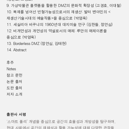
9.
가상박물관 플랫폼을 활용한
DMZ
의 문화적 확장성 (
고경호
,
이대철)
10.
복제를 넘어선 변형가능성으로서의 재생산
:
발터 벤야민의
<
재생산기술시대의 예술작품
>
을 중심으로 (
박영욱)
11.
세실리아 비쿠냐의
1960
년대 대지미술 연구 (
김한들
,
정연심)
12.
비개연성과 개연성의 역설로서의 매체
:
루만의 매체이론을
중심으로 (
박영욱)
13. Borderless DMZ (
정연심
,
김태현)
14. Abstract
후주
Notes
참고 문헌
논문 출저
도판 출처
저자 소개
출판사 서평
‘
스마트 폴리
’
개념을 중심으로 공간의 효율성과 개방성을 탐구하며
,
현대 사회에서 공간의 재해석과 활용 가능성에 대해 다양한 관점을