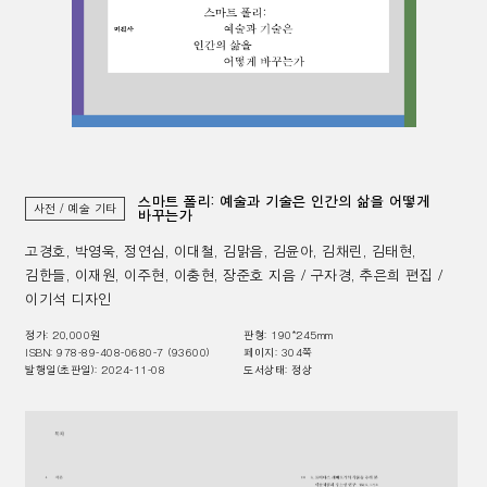
스마트 폴리: 예술과 기술은 인간의 삶을 어떻게
사전 / 예술 기타
바꾸는가
고경호, 박영욱, 정연심, 이대철, 김맑음, 김윤아, 김채린, 김태현,
김한들, 이재원, 이주현, 이충현, 장준호 지음 / 구자경, 추은희 편집 /
이기석 디자인
정가:
20,000
원
판형:
190*245mm
ISBN
:
978-89-408-0680-7 (93600)
페이지:
304
쪽
발행일(초판일):
2024-11-08
도서상태:
정상