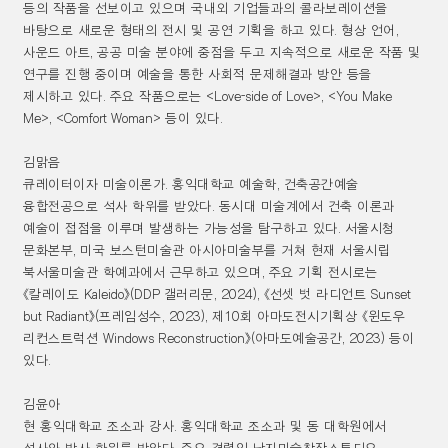
등의 작품을 선보이고 있으며 국내외 기업들과의 콜라보레이션을
바탕으로 새로운 형태의 전시 및 공연 기획을 하고 있다
.
형상 언어
,
사운드 아트
,
공공 미술 분야에 중점을 두고 지속적으로 새로운 작품 및
연구를 진행 중이며 예술을 통한 사회적 문제해결과 방안 등을
제시하고 있다
.
주요 작품으로는
<Love-side of Love>, <You Make
Me>, <Comfort Woman>
등이 있다
.
김맑음
큐레이터이자 미술이론가
.
홍익대학교 예술학
,
건축공간예술
융합전공으로 석사 학위를 받았다
.
동시대 미술계에서 건축 이론과
예술이 접점을 이루며 발생하는 가능성을 탐구하고 있다
.
서울시청
문화본부
,
미국 보스턴미술관 아시아미술부를 거쳐 현재 서울시립
북서울미술관 학예과에서 근무하고 있으며
,
주요 기획 전시로는
《
칼레이도
Kaleido
》
(DDP
갤러리문
, 2024),
《
선셋 벗 라디언트
Sunset
but Radiant
》
(
프레임성수
, 2023),
제
10
회 아마도전시기획상
《
윈도우
리컨스트럭션
Windows Reconstruction
》
(
아마도예술공간
, 2023)
등이
있다
.
김윤아
현 홍익대학교 조소과 강사
.
홍익대학교 조소과 및 동 대학원에서