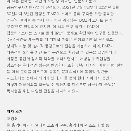
이 책은 한국연구재단의 사업 중 하나인
‘
인문사회분야
공동연구자지원사업
’
에 선정되어
, 2021
년
7
월
1
일부터
2024
년
6
월
30
일까지
3
년간 진행된
‘DMZ
의 스마트 폴리 구축을 위한 융복합
연구
’
의 결과물 중 하나이다
.
연구 과제명은
‘DMZ
의 스마트 폴리
구축
’
으로 한정되어 있지만
,
이 책의 연구 범위는
DMZ
에
집중하기보다는 스마트 폴리 일반의 문제로 확장하여 연구를 진행했다
.
DMZ
공간을 재구축할 때 디지털 기술은 전쟁의 기억을 보존하고
,
생태적 기능 및 심미적 풍경으로의 전환을 가능하게 하여
, DMZ
가
다층적인 의미를 지닌 폴리 공간으로 확장될 수 있음을 설명한다
.
이
과정은 공간의 정치적 맥락을 고려하면서도
,
개방성과 유연성을
강조하는 현대적인 접근을 반영한다
.
또한 건축
,
디자인
,
미술 비평
,
철학
등 여러 분야를 아우르며
,
공통된 문제의식하에 통합적 접근을
시도한다는 점에서 의의가 있다
.
이를 통해 현대 사회에서 공간이
어떻게 재해석되고 활용될 수 있는지를 다각도로 탐구하며
,
폭넓은
독자층을 위한 다양한 관점을 제시하고 있다
.
저자 소개
고경호
현 홍익대학교 미술대학 조소과 교수
.
홍익대학교 조소과 및 동