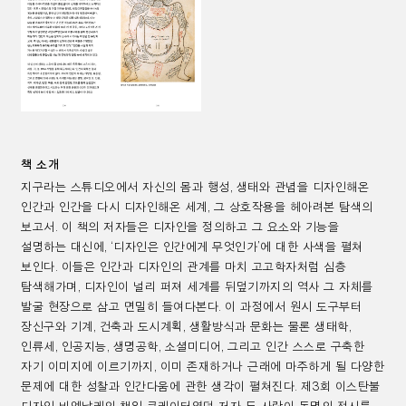
책 소개
지구라는 스튜디오에서 자신의 몸과 행성
,
생태와 관념을 디자인해온
인간과 인간을 다시 디자인해온 세계
,
그 상호작용을 헤아려본 탐색의
보고서
.
이 책의 저자들은 디자인을 정의하고 그 요소와 기능을
설명하는 대신에
, ‘
디자인은 인간에게 무엇인가
’
에 대한 사색을 펼쳐
보인다
.
이들은
인간과 디자인의 관계를 마치 고고학자처럼 심층
탐색해가며
,
디자인이 널리 퍼져 세계를 뒤덮기까지의 역사 그 자체를
발굴 현장으로 삼고 면밀히 들여다본다
.
이 과정에서
원시 도구부터
장신구와 기계
,
건축과 도시계획
,
생활방식과 문화는 물론 생태학
,
인류세
,
인공지능
,
생명공학
,
소셜미디어
,
그리고 인간 스스로 구축한
자기 이미지에 이르기까지
,
이미 존재하거나 근래에 마주하게 될 다양한
문제에 대한 성찰과 인간다움에 관한 생각이 펼쳐진다
.
제
3
회 이스탄불