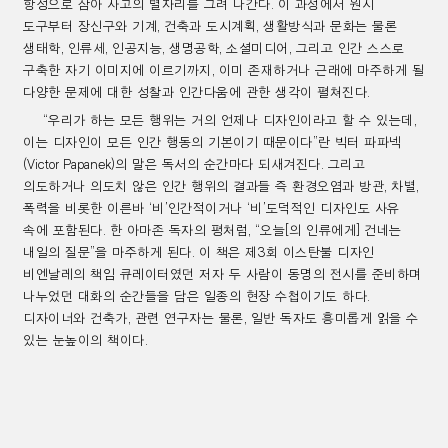
항성으로 삼아 사고의 별자리를 그려 나간다
.
이 과정에서 원시
도구부터 장신구와 기계
,
건축과 도시계획
,
생활방식과 문화는 물론
생태학
,
인류세
,
인공지능
,
생명공학
,
소셜미디어
,
그리고 인간 스스로
구축한 자기 이미지에 이르기까지
,
이미 존재하거나 근래에 마주하게 될
다양한 문제에 대한 성찰과 인간다움에 관한 생각이 펼쳐진다
.
“
우리가 하는 모든 행위는 거의 언제나 디자인이라고 할 수 있는데
,
이는 디자인이 모든 인간 행동의 기본이기 때문이다
”
란 빅터 파파넥
(Victor Papanek)
의 말은 독서의 순간마다 되새겨진다
.
그리고
의도하거나 의도치 않은 인간 행위의 결과들 즉 환경오염과 방관
,
차별
,
폭력을 비롯한 이른바
‘
비
’
인간적이거나
‘
비
’
도덕적인 디자인도 사유
속에 포함된다
.
한 아마존 독자의 평처럼
, “
오늘
[
의 인류에게
]
건네는
내일의 질문
”
을 마주하게 된다
.
이 책은 제
3
회 이스탄불 디자인
비엔날레의 책임 큐레이터였던 저자 두 사람이 동명의 전시를 준비하며
나누었던 대화의 순간들을 담은 일종의 현장 수첩이기도 하다
.
디자이너와 건축가
,
관련 연구자는 물론
,
일반 독자도 흥미롭게 읽을 수
있는 눈높이의 책이다
.