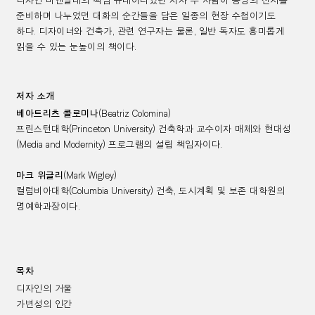
디자인 비엔날레의 책임 큐레이터였던 저자 두 사람이 동명의 전시를
준비하며 나누었던 대화의 순간들을 담은 일종의 현장 수첩이기도
하다
.
디자이너와 건축가
,
관련 연구자는 물론
,
일반 독자도 흥미롭게
읽을 수 있는 눈높이의 책이다
.
저자 소개
베아트리츠 콜로미나
(Beatriz Colomina)
프린스턴대학
(Princeton University)
건축학과 교수이자 매체와 현대성
(Media and Modernity)
프로그램의 설립 책임자이다
.
마크 위글리
(Mark Wigley)
컬럼비아대학
(Columbia University)
건축
,
도시계획 및 보존 대학원의
명예학과장이다
.
목차
디자인의 거울
가변성의 인간