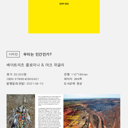
우리는 인간인가?
디자인
베아트리츠 콜로미나 & 마크 위글리
정가:
20,000
원
판형:
110*180mm
ISBN
:
9788940806401
페이지:
288
쪽
발행일(초판일):
2021-06-10
도서상태:
정상