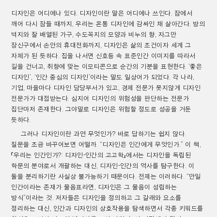
디자인은 어디에나 있다
.
디자인이란 말은 어디에나 쓰인다
.
잠에서
깨어 다시 잠들 때까지
,
우리는 온통 디자인에 감싸인 채 살아간다
.
방의
벽지와 잘 배열된 가구
,
수도꼭지의 모양과 비누의 향
,
자그만
장신구에서 손안의 휴대전화까지
,
디자인은 삶의 조건이자 세계 그
자체가 된 듯하다
.
집을 나서면 신호등 속 표준인간 이미지를 따라서
길을 건너고
,
취향에 맞는 이모티콘으로 순간의 기분을 표현한다
. ‘
좋은
디자인
’, ‘
인간 중심의 디자인
’
이라는 말도 일상어가 되었다
.
각 나라
,
기업
,
마을마다 디자인 담당부서가 있고
,
경제 전문가 못지않게 디자인
전문가가 대접받는다
.
심지어 디자인의 위험성을 판단하는 전문가
집단마저 존재한다
.
그야말로 디자인은 위험할 정도로 성공을 거둔
듯하다
.
그러나 디자인이란 과연 무엇인가
?
바로 답하기는 쉽지 않다
.
질문을 조금 바꾸어보면 어떨까
. “
디자인은 인간에게 무엇인가
.”
이 책
,
『
우리는 인간인가
?:
디자인
-
인간의 고고학
』
에서는 디자인을 독립된
학문의 분야로서 개괄하는 대신
,
디자인
-
인간의 역사를 탐구한다
.
이
둘을 분리하기란 사실상 불가능하기 때문이다
.
전제는 이러하다
. “
만일
인간이라는 존재가 물음표라면
,
디자인은 그 물음이 성립하는
방식
”
이라는 것
.
저자들은 디자인을 정의하고 그 갈래와 요소를
정리하는 대신
,
인간과 디자인의 상호작용을 탐색하면서 각종 키워드를