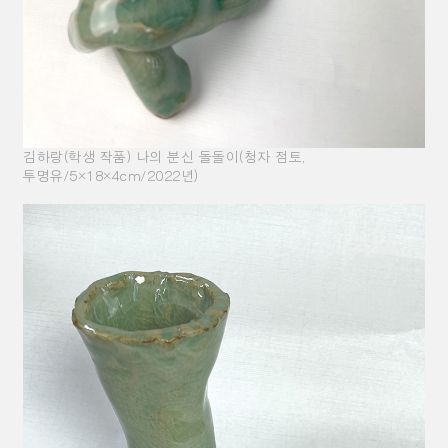
김하랑(학생 작품) 나의 분신 돌돌이(청자 점토,
투명유/5×18×4cm/2022년)