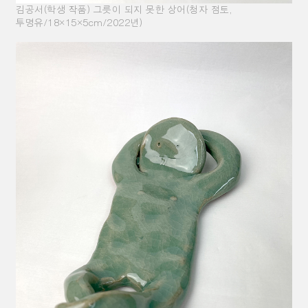
김공서(학생 작품) 그릇이 되지 못한 상어(청자 점토,
투명유/18×15×5cm/2022년)