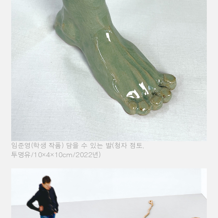
임준영(학생 작품) 담을 수 있는 발(청자 점토,
투명유/10×4×10cm/2022년)