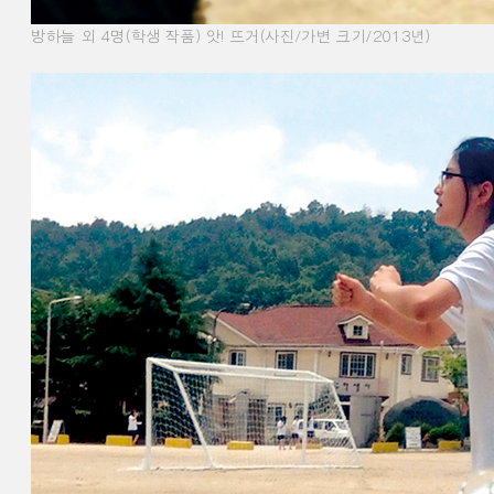
방하늘 외 4명(학생 작품) 앗! 뜨거(사진/가변 크기/2013년)