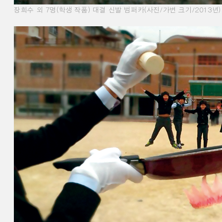
장희수 외 7명(학생 작품) 대결 신발 범퍼카(사진/가변 크기/2013년)