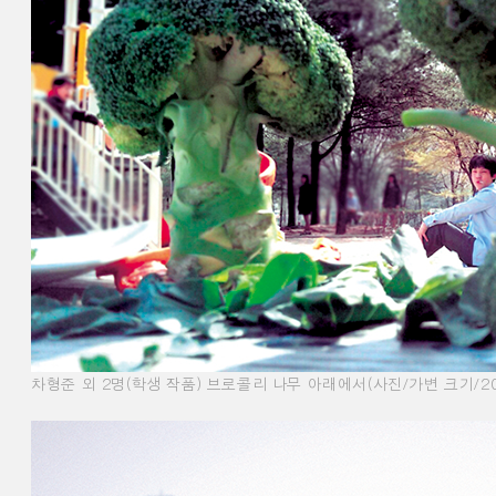
차형준 외 2명(학생 작품) 브로콜리 나무 아래에서(사진/가변 크기/20