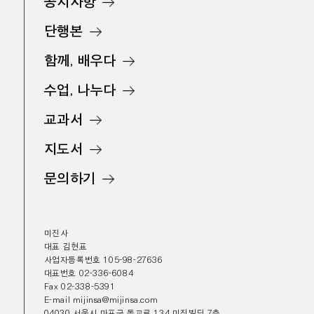
공지사항
단행본
함께, 배우다
수업, 나누다
교과서
지도서
문의하기
미진사
대표 김현표
사업자등록번호 105-98-27636
대표번호 02-336-6084
Fax 02-338-5391
E-mail mijinsa@mijinsa.com
04030 서울시 마포구 동교로 134 미진빌딩 7층