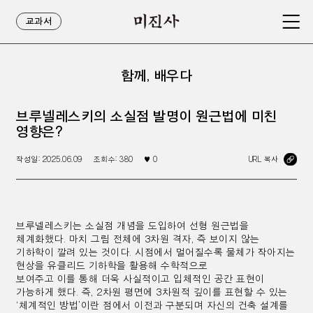
교과서
함께, 배우다
브루넬레스키의 소실점 발명이 원근법에 미친
영향은?
작성일:
2025.06.09
조회수:
380
♥
0
URL 복사
브루넬레스키는 소실점 개념을 도입하여 선형 원근법을
체계화했다.
마치 그림 전체에 3차원 격자,
즉 보이지 않는
기하학이 깔려 있는 것이다. 시점에서 멀어질수록 물체가 작아지는
현상을 유클리드 기하학을 활용해
수학적으로
보여주고 이를 통해 더욱 사실적이고 입체적인 공간 표현이
가능하게 했다. 즉, 2차원 평면에
3차원적 깊이를 표현할
수 있는
‘체계적인 방법’이란 점에서 이전과 구분되며 자신의 건축 설계를