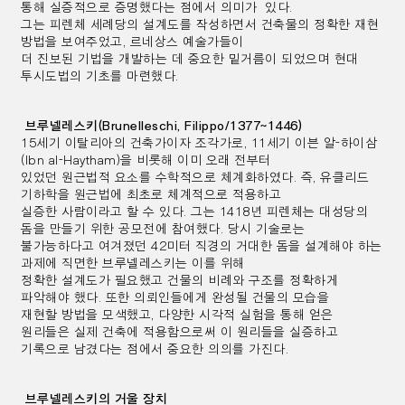
통해
실증적으로 증명했다는 점에서 의미가
있다.
그는 피렌체 세례당의 설계도를 작성하면서 건축물의 정확한 재현
방법을
보여주었고, 르네상스 예술가들이
더
진보된 기법을 개발하는 데 중요한 밑거름이 되었으며 현대
투시도법의 기초를 마련했다.
브루넬레스키(Brunelleschi, Filippo/1377~1446)
15세기 이탈리아의 건축가이자 조각가로, 11세기 이븐 알-하이삼
(Ibn al-Haytham)을 비롯해 이미 오래 전부터
있었던 원근법적 요소를 수학적으로 체계화하였다. 즉, 유클리드
기하학을 원근법에 최초로 체계적으로 적용하고
실증한 사람이라고 할 수 있다. 그는 1418년 피렌체는 대성당의
돔을 만들기 위한 공모전에 참여했다. 당시
기술로는
불가능하다고 여겨졌던 42미터 직경의 거대한 돔을 설계해야 하는
과제에 직면한 브루넬레스키는
이를 위해
정확한
설계도가 필요했고 건물의 비례와 구조를 정확하게
파악해야 했다. 또한 의뢰인들에게 완성될
건물의 모습을
재현할
방법을 모색했고, 다양한 시각적 실험을 통해 얻은
원리들은 실제 건축에 적용함으로써
이 원리들을 실증하고
기록으로 남겼다는 점에서 중요한 의의를 가진다.
브루넬레스키의 거울 장치