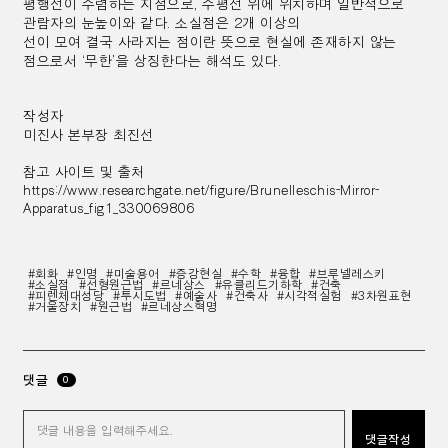
평행선이 수렴하는 지점으로, 수평선 위에 위치하며 일반적으로
관람자의 눈높이와 같다. 소실점은 2개 이상의
선이 모여 결국 사라지는 점이란 뜻으로 현실에 존재하지 않는
점으로서 ‘무한’을 상징한다는 해석도 있다.
작성자
미진사 본부장 최진선
참고 사이트 및 출처
https://www.researchgate.net/figure/Brunelleschis-Mirror-
Apparatus_fig1_330069806
#회화
#인명
#미술용어
#증강현실
#수학
#융합
#브루넬레스키
#소실점
#선형원근법
#르네상스
#유클리드기하학
#건축
#피렌체대성당
#투시도법
#예술사
#건축사
#시각적실험
#3차원표현
#거울장치
#원근법
#르네상스혁명
댓글
0