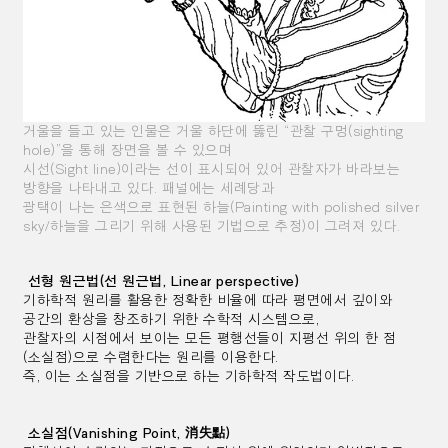
거울을 들고 있는 인물은 거울 하단에 뚫린 “관찰 구멍(sighting
hole)”을 통해 장면을 볼 수 있으며
시선(Sight line)이라는
선이
표시되어 있어
관찰자가 바라보는
방향을 나타내고 있다. 패널에는 세례당과
광택이
나는 은색으로 표현된 하늘
(Painting with
polished silver
sky/
하늘을 그리기 위해 사용된 기법으로 추정)이
그려져 있다.
선형 원근법(선 원근법, Linear perspective)
기하학적 원리를 활용한 정확한 비율에 따라 평면에서 깊이와
공간의 환상을 창조하기 위한 수학적 시스템으로,
관찰자의 시점에서 보이는 모든 평행선들이 지평선 위의 한 점
(소실점)으로 수렴한다는 원리를 이용한다.
즉, 이는 소실점을 기반으로 하는 기하학적 작도법이다.
소실점(Vanishing Point, 消失點)